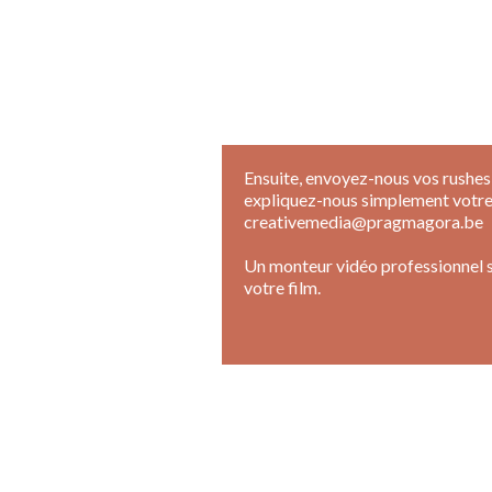
Ensuite, envoyez-nous vos rushes
expliquez-nous simplement votre 
creativemedia@pragmagora.be
Un monteur vidéo professionnel s
votre film.