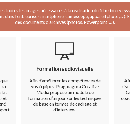
toutes les images nécessaires à la réalisation du film (interviews, im
nt dans l'entreprise (smartphone, caméscope, appareil photo, ... ).
des documents d'archives (photos, Powerpoint, ... ).
Formation audiovisuelle
nique
Afin d’améliorer les compétences de
Af
ora
vos équipes, Pragmagora Creative
réal
 kit
Media propose un module de
Cr
o et
formation d’un jour sur les techniques
coac
gné
de base en termes de cadrage et
upport
d’interview.