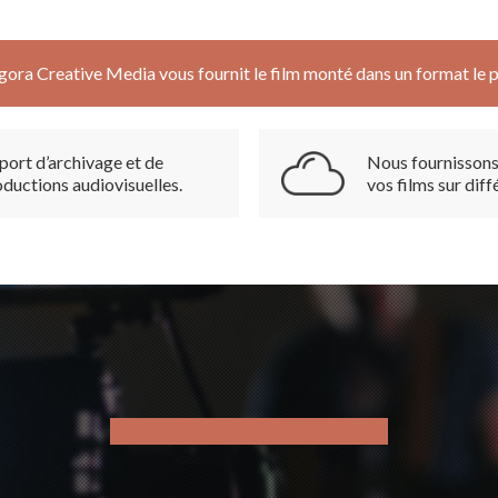
ora Creative Media vous fournit le film monté dans un format le 
port d’archivage et de
Nous fournissons 
ductions audiovisuelles.
vos films sur dif